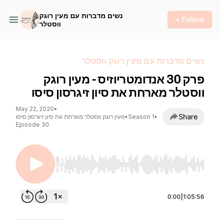
נשים מדברות עם מעין רוגק
+ Follow
ווסטלר
נשים מדברות עם מעין רוגק ווסטלר
פרק 30 אנדומטריוזיס - מעין רוגק
ווסטלר מארחת את סיון זיגרסון סיסו
May 22, 2020
•
Share
•
Season 1
•
מעין רוגק ווסטלר מארחת את סיון זיגרסון סיסו
Episode 30
Use Left/Right to seek, Home/End to jump to st
0:00
|
1:05:56